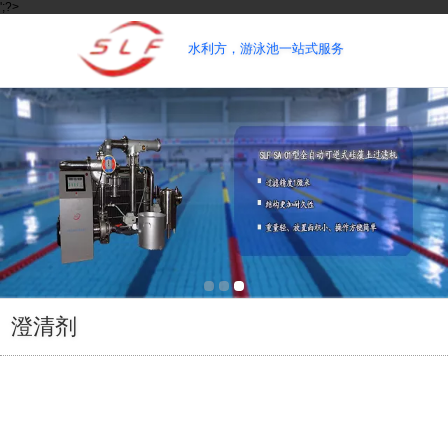
';?>
水利方，游泳池一站式服务
澄清剂